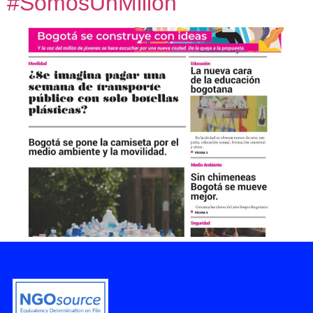
#SomosUnMillón