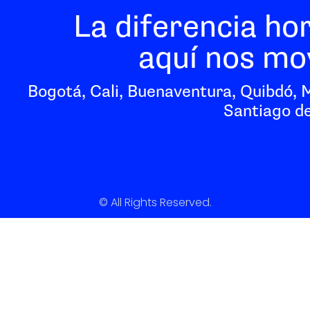
La diferencia ho
aquí nos mo
Bogotá, Cali, Buenaventura, Quibdó, 
Santiago de
© All Rights Reserved.