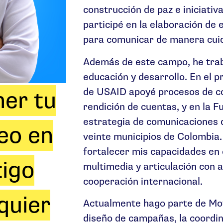
construcción de paz e iniciativa
participé en la elaboración de
para comunicar de manera cuid
Además de este campo, he traba
educación y desarrollo. En el 
de USAID apoyé procesos de co
ner tu
rendición de cuentas, y en la F
estrategia de comunicaciones 
eo en
veinte municipios de Colombia
fortalecer mis capacidades en
tigo
multimedia y articulación con a
cooperación internacional.
quier
Actualmente hago parte de Movi
diseño de campañas, la coordina