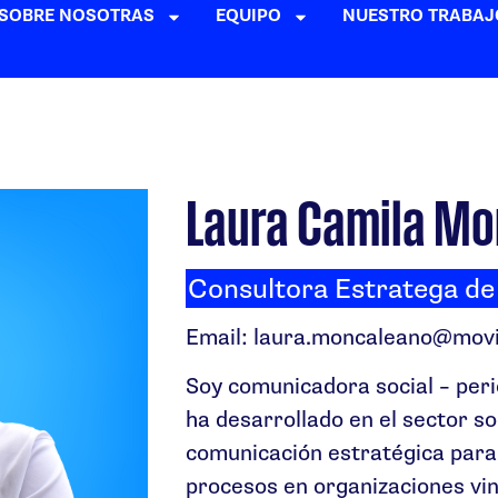
SOBRE NOSOTRAS
EQUIPO
NUESTRO TRABAJ
Laura Camila M
Consultora Estratega d
Email: laura.moncaleano@movil
Soy comunicadora social – perio
ha desarrollado en el sector so
comunicación estratégica par
procesos en organizaciones vi