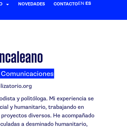
EN
ES
O
NOVEDADES
CONTACTO
oncaleano
e Comunicaciones
izatorio.org
dista y politóloga. Mi experiencia se
cial y humanitario, trabajando en
a proyectos diversos. He acompañado
nculadas a desminado humanitario,