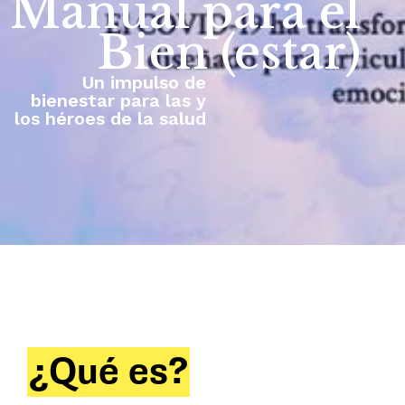
Manual para el
Bien (estar)
Un impulso de
bienestar para las y
los héroes de la salud
¿Qué es?