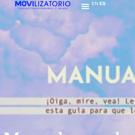
EN
ES