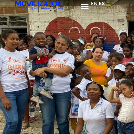
EN
ES