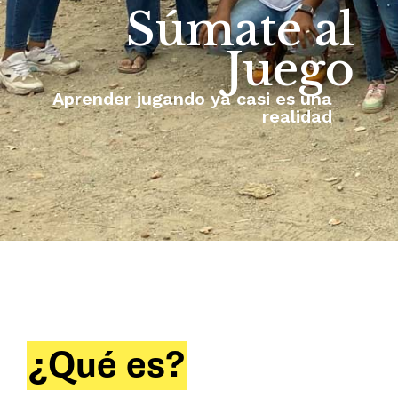
Súmate al
Juego
Aprender jugando ya casi es una
realidad
¿Qué es?